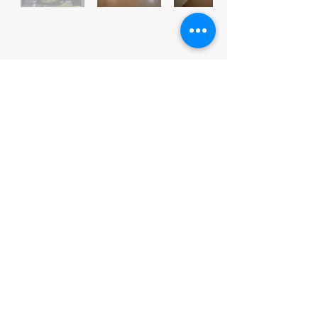
Rua Anchieta, 455 - Centro
Cornélio Procópio, PR
86300-000
© 2023 por
claudiobegara@gmail.com
Bruno Juliao -
Whatssap:
(43) 99982-0785
Criado por
FOX T.i