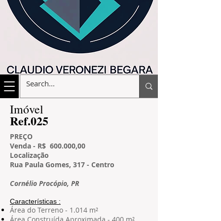
​Imóvel
​Ref.025
PREÇO
Venda - R$ 60
0.000,00
L
ocalização
Rua Paula Gomes, 317 - Centro
Cornélio Procópio, PR
Características​ :
Área do Terreno - 1.014 m²
Área Construída Aproximada - 400 m²