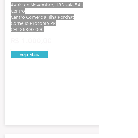
Av Xv de Novembro, 183 sala 54 -
Centro
Centro Comercial Ilha Porchat
Cornélio Procópio PR
CEP
86300-000
R$ 1.000,00
Veja Mais