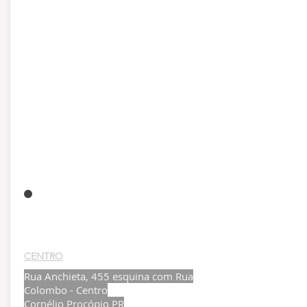
CENTRO
Rua Anchieta, 455 esquina com Rua
Colombo - Centro
Cornélio Procópio PR