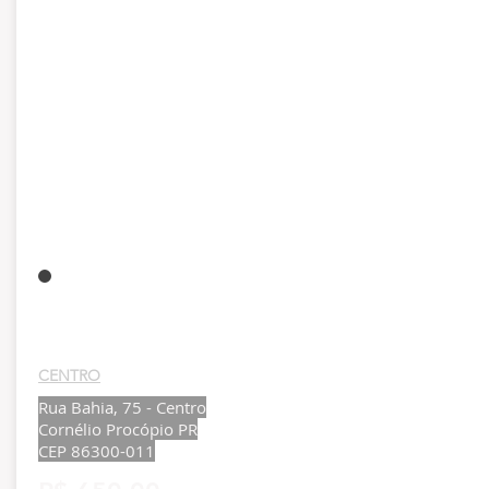
CENTRO
Rua Bahia, 75 - Centro
Cornélio Procópio PR
CEP
86300-011