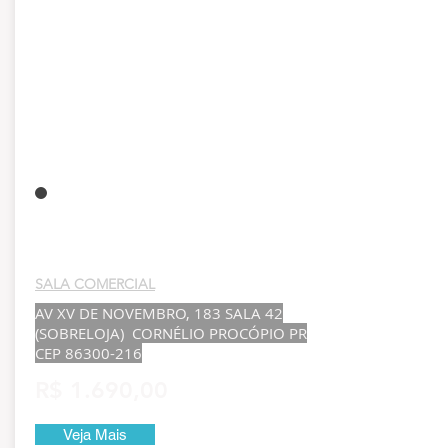
SALA COMERCIAL
AV XV DE NOVEMBRO, 183 SALA 42
(SOBRELOJA) CORNÉLIO PROCÓPIO PR
CEP
86300-216
R$ 1.690,00
Veja Mais