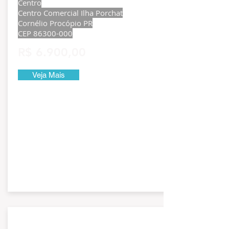
Centro
Centro Comercial Ilha Porchat
Cornélio Procópio PR
CEP
86300-000
R$ 6.900,00
Veja Mais