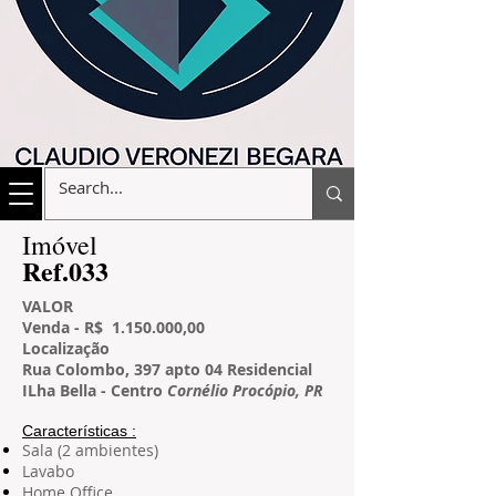
​Imóvel
​Ref.033
VALOR
Venda - R$ 1.150
.000,00
L
ocalização
Rua Colombo, 397 apto 04 Residencial
ILha Bella - Centro
Cornélio Procópio, PR
Características​ :
Sala (2 ambientes)
Lavabo
Home Office