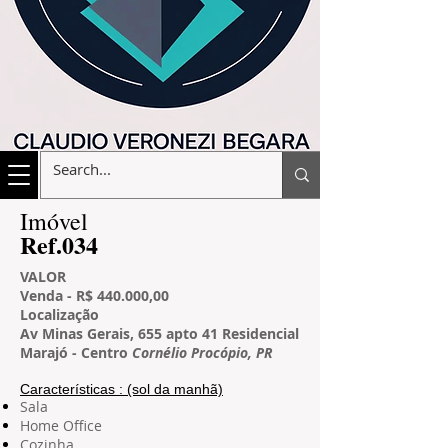
​Imóvel
​Ref.034
VALOR
Venda - R$ 440
.000,00
L
ocalização
Av Minas Gerais, 655 apto 41 Residencial
Marajó - Centro
Cornélio Procópio, PR
Características​ : (sol da manhã)
Sala
Home Office
Cozinha