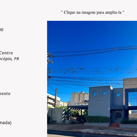
" Clique na imagem para amplia-la "
00
Centro
ocópio, PR
mento
imada)