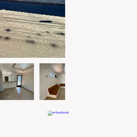
o Juliao - Criado por FOX T.i