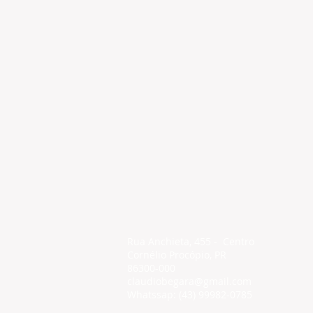
Rua Anchieta, 455 - Centro
Cornélio Procópio, PR
86300-000
claudiobegara@gmail.com
Whatssap: (43) 99982-0785