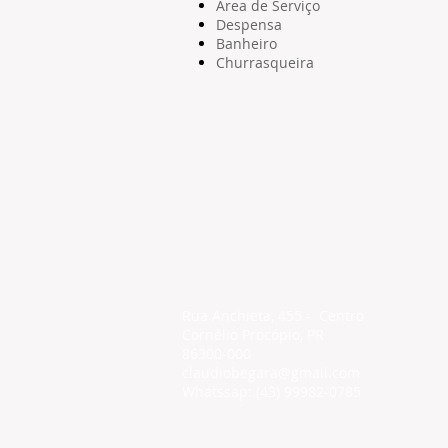
Área de Serviço
Despensa
Banheiro
Churrasqueira
Rua Anchieta, 455 - Centro
Cornélio Procópio, PR
86300-000
claudiobegara@gmail.com
Whatssap: (43) 99982-0785