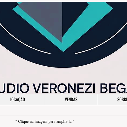
LOCAÇÃO
VENDAS
SOBR
" Clique na imagem para amplia-la "